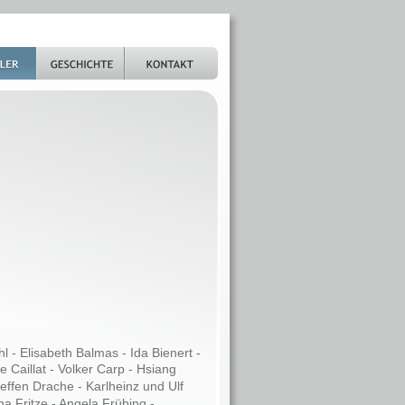
 - Elisabeth Balmas - Ida Bienert - 
 Caillat - Volker Carp - Hsiang 
effen Drache - Karlheinz und Ulf 
a Fritze - Angela Frübing - 