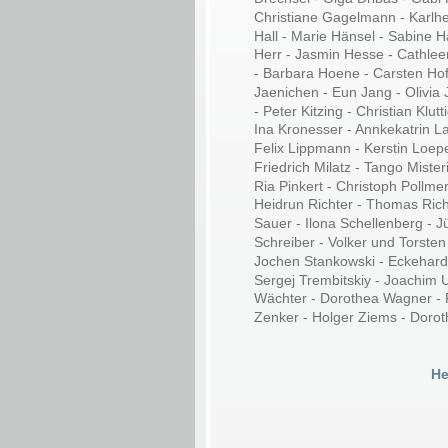
Christiane Gagelmann - Karlhe
Hall - Marie Hänsel - Sabine H
Herr - Jasmin Hesse - Cathlee
- Barbara Hoene - Carsten Hof
Jaenichen - Eun Jang - Olivia 
- Peter Kitzing - Christian Klu
Ina Kronesser - Annkekatrin L
Felix Lippmann - Kerstin Loepe
Friedrich Milatz - Tango Miste
Ria Pinkert - Christoph Pollme
Heidrun Richter - Thomas Richt
Sauer - Ilona Schellenberg - 
Schreiber - Volker und Torste
Jochen Stankowski - Eckehard S
Sergej Trembitskiy - Joachim U
Wächter - Dorothea Wagner - P
Zenker - Holger Ziems - Doro
He