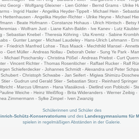
inz Georgi - Wolfgang Gleixner - Lien Göhler - Bernd Grams - Ulrike 
arms - Ingrid Hasler - Angelika Heyder-Tippelt - Michael Hein - Sebasti
n Hettenhausen - Angelika Heyder-Richter - Ulrike Heyne - Michael Hie
fmann - Beate Hofmann - Constanze Hohaus - Ulrich Höntsch - Betsy H
Jeremias - Wolfram Just - Liane Kahn-Baldin - Ive Kanev - Lutz Käubler
ttig - Sebastian Knebel - Theresia Köhring - Uta Kremtz - Sabine Krombh
aabs -  Gunter Langer - Michael Laudeley - Hans-Ulrich Lehmann - Erns
r - Friedrich Manfred Lohse - Titus Maack - Mechthild Mansel - Annette
rio - Gert Müller - Andreas Nollau - Deborah Oeler - Sung Ye Park - Man
r - Michael Poscharsky - Christina Pößel - Andreas Priebst - Curt Quern
er - Vincent Richter - Thomas Rosenlöcher - Raffael Rucker - Ralf Rümke
Jürgen Schieferdecker - Johannes Schmidt - Alexandra und Peter Schpa
n Schubert - Christoph Schwabe - Jan Seifert - Migiwa Shimizu-Doschew 
tier - Gudrun und Gerald Stier - Sebastian Storz - Reinhard Springer -
lbricht - Marcus Ullmann - Hana Vlasáková - Dietlind von Poblozki - S
auline Weiche - Heinz Weißflog - Brita Wideranders - Werner Zeibig - 
thea Zimmermann - Sylke Zimpel - Iven Zwanzig
Schülerinnen und Schüler des 
inrich-Schütz-Konservatoriums 
und des 
Landesgymnasiums für M
spielen in regelmäßigen Abständen in der Galerie.