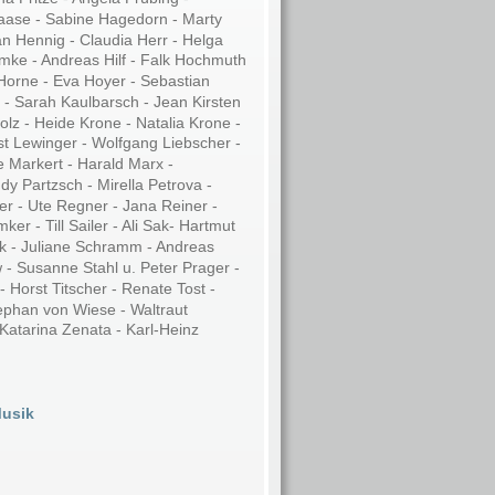
Haase - Sabine Hagedorn - Marty 
an Hennig - Claudia Herr - Helga 
mke - Andreas Hilf - Falk Hochmuth 
orne - Eva Hoyer - Sebastian 
 - Sarah Kaulbarsch - Jean Kirsten 
olz - Heide Krone - Natalia Krone - 
t Lewinger - Wolfgang Liebscher - 
 Markert - Harald Marx - 
dy Partzsch - Mirella Petrova - 
er - Ute Regner - Jana Reiner - 
r - Till Sailer - Ali Sak- Hartmut 
k - Juliane Schramm - Andreas 
- Susanne Stahl u. Peter Prager - 
 Horst Titscher - Renate Tost - 
tephan von Wiese - Waltraut 
Katarina Zenata - Karl-Heinz 
usik