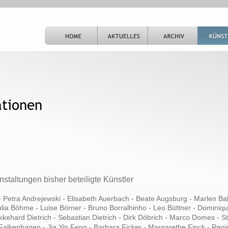
tionen 
staltungen bisher beteiligte Künstler
 - Petra Andrejewski - Elisabeth Auerbach - Beate Augsburg - Marlen Bahl
ulia Böhme - Luise Börner - Bruno Borralhinho - Leo Büttner - Dominique
ehard Dietrich - Sebastian Dietrich - Dirk Döbrich - Marco Domes - St
Falkenhagen - Jia Yin Feng - Barbara Ficker - Margarethe Finck - Regin