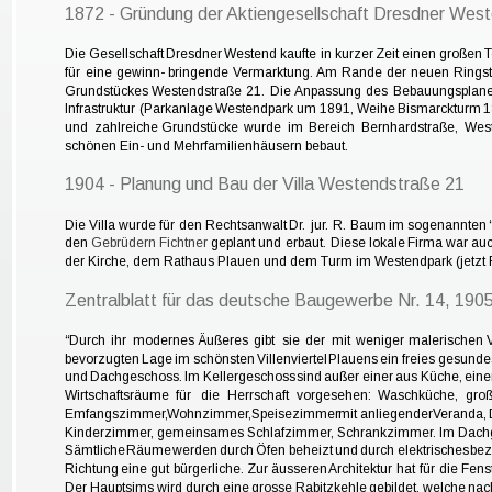
1872 - Gründung der Aktiengesellschaft Dresdner Wes
Die  
Gesellschaft  
Dresdner  
Westend  
kaufte  
in  
kurzer  
Zeit  
einen  
großen  
T
für  
eine  
gewinn-  
bringende  
Vermarktung.  
Am  
Rande  
der  
neuen  
Ringst
Grundstückes  
Westendstraße  
21.  
Die  
Anpassung  
des  
Bebauungsplane
Infrastruktur  
(Parkanlage  
Westendpark  
um  
1891,  
Weihe  
Bismarckturm  
1
und   
zahlreiche   
Grundstücke   
wurde   
im   
Bereich   
Bernhardstraße,   
West
schönen Ein- und Mehrfamilienhäusern bebaut.
1904 - Planung und Bau der Villa Westendstraße 21
Die  
Villa  
wurde  
für  
den  
Rechtsanwalt  
Dr.  
jur.  
R.  
Baum  
im  
sogenannten 
den  
Gebrüdern  
Fichtner
geplant  
und  
erbaut.  
Diese  
lokale  
Firma  
war  
auc
der Kirche, dem Rathaus Plauen und dem Turm im Westendpark (jetzt F
Zentralblatt für das deutsche Baugewerbe Nr. 14, 190
“Durch  
ihr  
modernes  
Äußeres  
gibt  
sie  
der  
mit  
weniger  
malerischen  
V
bevorzugten  
Lage  
im  
schönsten  
Villenviertel  
Plauens  
ein  
freies  
gesundes
und  
Dachgeschoss.  
Im  
Kellergeschoss  
sind  
außer  
einer  
aus  
Küche,  
einer
Wirtschaftsräume   
für   
die   
Herrschaft   
vorgesehen:   
Waschküche,   
groß
Emfangszimmer,  
Wohnzimmer,  
Speisezimmer  
mit  
anliegender  
Veranda, 
Kinderzimmer, gemeinsames Schlafzimmer, Schrankzimmer. Im Dac
Sämtliche  
Räume  
werden  
durch  
Öfen  
beheizt  
und  
durch  
elektrisches  
bez
Richtung  
eine  
gut  
bürgerliche.  
Zur  
äusseren  
Architektur  
hat  
für  
die  
Fens
Der  
Hauptsims  
wird  
durch  
eine  
grosse  
Rabitzkehle  
gebildet,  
welche  
nac