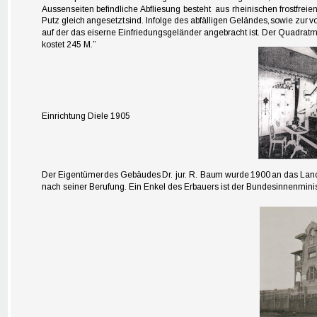
Aussenseiten  
befindliche  
Abfliesung  
besteht  
aus  
rheinischen  
frostfreien
Putz  
gleich  
angesetzt  
sind.  
Infolge  
des  
abfälligen  
Geländes,  
sowie  
zur  
vo
auf der das eiserne Einfriedungsgeländer angebracht ist. Der Quadratm
kostet 245 M.
”
https://www.h
Einrichtung Diele 1905
Der  
Eigentümer  
des  
Gebäudes  
Dr.  
jur.  
R.  
Bau
m  
wurde  
1900  
an  
das  
Land
nach seiner Berufung. Ein Enkel des Erbauers ist der Bundesinnenminis
https://www.h