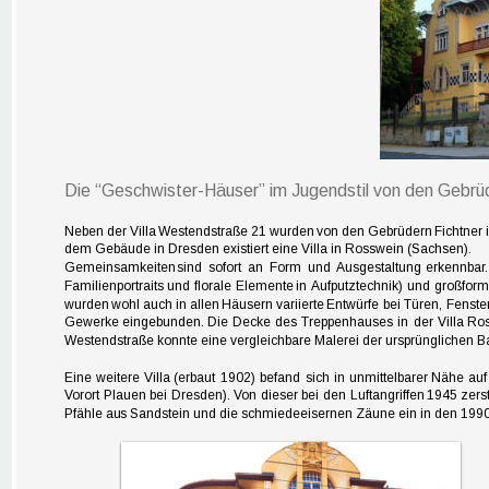
Die “Geschwister-Häuser” im Jugendstil von den Gebrüd
Neben  
der  
Villa  
Westendstraße  
21  
wurden  
von  
den  
Gebrüdern  
Fichtner  
dem Gebäude in Dresden existiert eine Villa in Rosswein (Sachsen). 
Gemeinsamkeiten  
sind  
sofort  
an  
Form  
und  
Ausgestaltung  
erkennbar.
Familienportraits  
und  
florale  
Elemente  
in  
Aufputztechnik)  
und  
großforma
wurden  
wohl  
auch  
in  
allen  
Häusern  
variierte  
Entwürfe  
bei  
Türen,  
Fenster
Gewerke  
eingebunden.  
Die  
Decke  
des  
Treppenhauses  
in  
der  
Villa  
Ros
Westendstraße konnte eine vergleichbare Malerei der ursprüngliche
Eine  
weitere  
Villa  
(erbaut  
1902)  
befand  
sich  
in  
unmittelbarer  
Nähe  
auf 
Vorort  
Plauen  
bei  
Dresden).  
Von  
dieser  
bei  
den  
Luftangriffen  
1945  
zerst
Pfähle au
s Sandstein und die schmiedeeisernen Zäune ein in den 1990