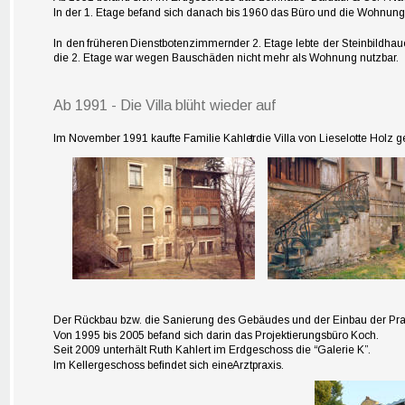
In der 1. Etage befand sich danach bis 1960 das Büro und die Wohnung 
In  
den  
früheren  
Dienstbotenzimmern  
der  
2.  
Etage  
lebte  
der  
Steinbildhaue
die 2. Etage war wegen Bauschäden nicht mehr als Wohnung nutzbar.
Ab 1991 - Die Villa blüht wieder auf
Im 
November 1991 kaufte Familie Kahler
t die Villa von Lieselotte Holz
Der Rückbau bzw. die Sanierung des Gebäudes und der Einbau der Praxi
Von 1995 bis 2005 befand sich darin das Projektierungsbüro Koch. 
Seit 2009 unterhält Ruth Kahlert im Erdgeschoss die “Galerie K”. 
Im Kellergeschoss befindet sich eine
 Arztpraxis.