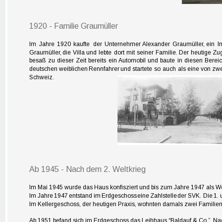
1920 - Familie Graumüller
Im  
Jahre  
1920  
kaufte  
der  
Unternehmer  
Alexander  
Graumüller,  
ein  
I
Graumüller,  
die  
Villa  
und  
lebte  
dort  
mit  
seiner  
Familie.  
Der  
heutige  
Zug
besaß  
zu  
dieser  
Zeit  
bereits  
ein  
Automobil  
und  
baute  
in  
diesen  
Bereic
deutschen  
weiblichen  
Rennfahrer  
und  
startete  
so  
auch  
als  
eine  
von  
zwe
Schweiz.
https://www.h
Ab 1945 - Nach dem 2. Weltkrieg
Im Mai 1945 wurde das Haus konfisziert und bis zum Jahre 1947 als Wo
Im  
Jahre  
1947  
entstand  
im  
Erdgeschoss  
eine  
Zahlstelle  
der  
SVK.  
Die  
1.  
Im Kellergeschoss, der heutigen Praxis, wohnten damals zwei Familien
Ab 1951 befand sich im Erdgeschoss das Leihhaus “Baldauf & Co.”. N